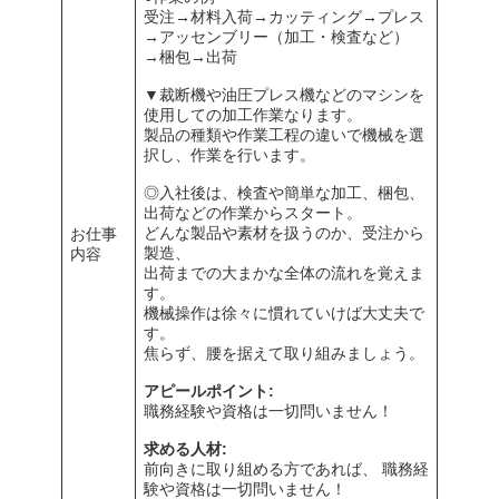
受注→材料入荷→カッティング→プレス
→アッセンブリー（加工・検査など）
→梱包→出荷
▼裁断機や油圧プレス機などのマシンを
使用しての加工作業なります。
製品の種類や作業工程の違いで機械を選
択し、作業を行います。
◎入社後は、検査や簡単な加工、梱包、
出荷などの作業からスタート。
どんな製品や素材を扱うのか、受注から
お仕事
製造、
内容
出荷までの大まかな全体の流れを覚えま
す。
機械操作は徐々に慣れていけば大丈夫で
す。
焦らず、腰を据えて取り組みましょう。
アピールポイント:
職務経験や資格は一切問いません！
求める人材:
前向きに取り組める方であれば、 職務経
験や資格は一切問いません！