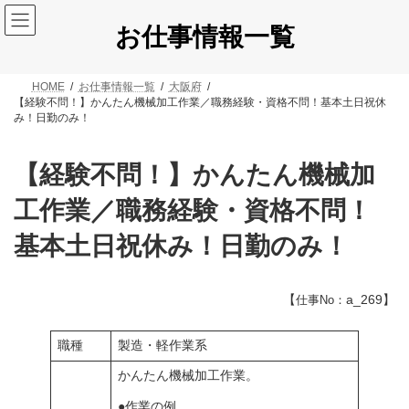
コ
ナ
ン
ビ
お仕事情報一覧
テ
ゲ
ン
ー
ツ
シ
HOME
お仕事情報一覧
大阪府
へ
ョ
【経験不問！】かんたん機械加工作業／職務経験・資格不問！基本土日祝休
ス
ン
み！日勤のみ！
キ
に
ッ
移
プ
動
【経験不問！】かんたん機械加
工作業／職務経験・資格不問！
基本土日祝休み！日勤のみ！
【
a_269】
仕事No：
職種
製造・軽作業系
かんたん機械加工作業。
●作業の例