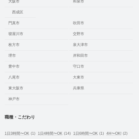
大阪市
和泉市
西成区
門真市
吹田市
寝屋川市
交野市
枚方市
泉大津市
堺市
岸和田市
豊中市
守口市
八尾市
大東市
東大阪市
兵庫県
神戸市
職種・こだわり
1日3時間〜OK
(1)
1日4時間〜OK
(14)
1日6時間〜OK
(1)
4H〜OK!
(2)