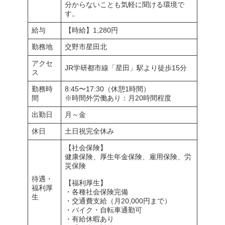
分からないことも気軽に聞ける環境で
す。
給与
【時給】1,280円
勤務地
交野市星田北
アクセ
JR学研都市線「星田」駅より徒歩15分
ス
勤務時
8:45〜17:30（休憩1時間）
間
※時間外労働あり：月20時間程度
出勤日
月～金
休日
土日祝完全休み
【社会保険】
健康保険、厚生年金保険、雇用保険、労
災保険
待遇・
【福利厚生】
福利厚
・各種社会保険完備
生
・交通費支給（月20,000円まで）
・バイク・自転車通勤可
・有給休暇あり