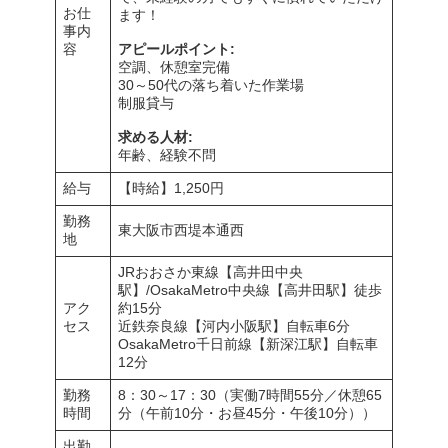
お仕
ます！
事内
容
アピールポイント:
空調、休憩室完備
30～50代の落ち着いた作業場
制服貸与
求める人材:
年齢、経験不問
給与
【時給】1,250円
勤務
東大阪市西堤本通西
地
JRおおさか東線【高井田中央
駅】/OsakaMetro中央線【高井田駅】徒歩
アク
約15分
セス
近鉄奈良線【河内小阪駅】自転車6分
OsakaMetro千日前線【新深江駅】自転車
12分
勤務
8：30～17：30（実働7時間55分／休憩65
時間
分（午前10分・お昼45分・午後10分））
出勤