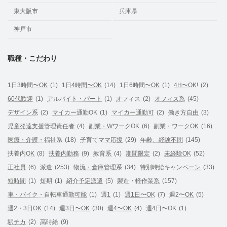
東大阪市
兵庫県
神戸市
職種・こだわり
1日3時間〜OK
(1)
1日4時間〜OK
(14)
1日6時間〜OK
(1)
4H〜OK!
(2)
60代歓迎
(1)
アルバイト・パート
(1)
オフィス
(2)
オフィス系
(45)
デザイン系
(2)
マイカー通勤OK
(1)
マイカー通勤可
(2)
働き方自由
(3)
児童発達支援管理責任者
(4)
副業・WワークOK
(6)
副業・ワークOK
(16)
医療・介護・福祉系
(18)
子育てママ応援
(29)
年齢、経験不問
(145)
扶養内OK
(8)
扶養内勤務
(9)
教育系
(4)
期間限定
(2)
未経験OK
(52)
正社員
(6)
派遣
(253)
物流・倉庫管理系
(34)
特別時給キャンペーン
(33)
短時間
(1)
短期
(1)
紹介予定派遣
(5)
製造・軽作業系
(157)
車・バイク・自転車通勤可能
(1)
週1
(1)
週1日〜OK
(7)
週2〜OK
(5)
週2・3日OK
(14)
週3日〜OK
(30)
週4〜OK
(4)
週4日〜OK
(1)
駅チカ
(2)
高時給
(9)