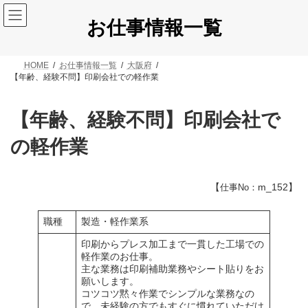
コ
ナ
ン
ビ
お仕事情報一覧
テ
ゲ
ン
ー
ツ
シ
HOME
お仕事情報一覧
大阪府
へ
ョ
【年齢、経験不問】印刷会社での軽作業
ス
ン
キ
に
ッ
移
【年齢、経験不問】印刷会社で
プ
動
の軽作業
【
m_152】
仕事No：
職種
製造・軽作業系
印刷からプレス加工まで一貫した工場での
軽作業のお仕事。
主な業務は印刷補助業務やシート貼りをお
願いします。
コツコツ黙々作業でシンプルな業務なの
で、未経験の方でもすぐに慣れていただけ