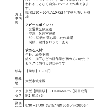
われることなく自分のペースで作業できま
す。
職場は30～50代の10名ほどで落ち着いた職
お仕
場
事内
容
アピールポイント:
・交通費全額支給
・空調、休憩室完備
・30～50代の落ち着いた作業場
・制服、鍵付きロッカーあり
求める人材:
年齢、経験不問
組立、加工などの軽作業が初めてのかたで
もスグに慣れるお仕事です！
給与
【時給】1,250円
勤務
大阪市城東区
地
アク
京阪【関目駅】・OsakaMetro【関目成育
セス
駅】徒歩7分
勤務
8:30～17:00（実働7時間30分／休憩60分）