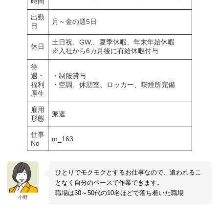
時間
出勤
月～金の週5日
日
土日祝、GW,、夏季休暇、年末年始休暇
休日
※入社から6カ月後に有給休暇付与
待
遇・
・制服貸与
福利
・空調、休憩室、ロッカー、喫煙所完備
厚生
雇用
派遣
形態
仕事
m_163
No
ひとりでモクモクとするお仕事なので、追われるこ
となく自分のペースで作業できます。
職場は30～50代の10名ほどで落ち着いた職場
小野