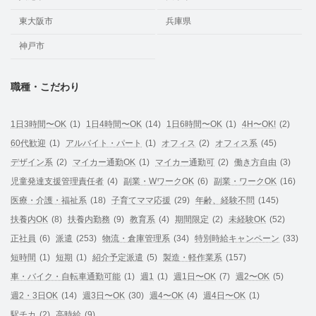
東大阪市
兵庫県
神戸市
職種・こだわり
1日3時間〜OK
(1)
1日4時間〜OK
(14)
1日6時間〜OK
(1)
4H〜OK!
(2)
60代歓迎
(1)
アルバイト・パート
(1)
オフィス
(2)
オフィス系
(45)
デザイン系
(2)
マイカー通勤OK
(1)
マイカー通勤可
(2)
働き方自由
(3)
児童発達支援管理責任者
(4)
副業・WワークOK
(6)
副業・ワークOK
(16)
医療・介護・福祉系
(18)
子育てママ応援
(29)
年齢、経験不問
(145)
扶養内OK
(8)
扶養内勤務
(9)
教育系
(4)
期間限定
(2)
未経験OK
(52)
正社員
(6)
派遣
(253)
物流・倉庫管理系
(34)
特別時給キャンペーン
(33)
短時間
(1)
短期
(1)
紹介予定派遣
(5)
製造・軽作業系
(157)
車・バイク・自転車通勤可能
(1)
週1
(1)
週1日〜OK
(7)
週2〜OK
(5)
週2・3日OK
(14)
週3日〜OK
(30)
週4〜OK
(4)
週4日〜OK
(1)
駅チカ
(2)
高時給
(9)