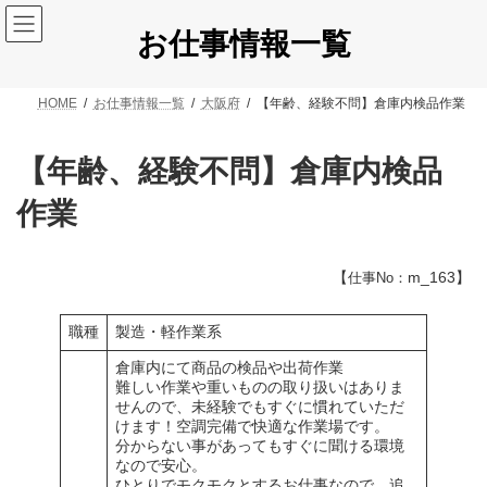
コ
ナ
ン
ビ
お仕事情報一覧
テ
ゲ
ン
ー
ツ
シ
HOME
お仕事情報一覧
大阪府
【年齢、経験不問】倉庫内検品作業
へ
ョ
ス
ン
キ
に
【年齢、経験不問】倉庫内検品
ッ
移
プ
動
作業
【
m_163】
仕事No：
職種
製造・軽作業系
倉庫内にて商品の検品や出荷作業
難しい作業や重いものの取り扱いはありま
せんので、未経験でもすぐに慣れていただ
けます！空調完備で快適な作業場です。
分からない事があってもすぐに聞ける環境
なので安心。
ひとりでモクモクとするお仕事なので、追