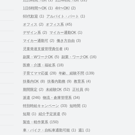
1日6時間〜OK
(1)
4H〜OK!
(2)
60代歓迎
(1)
アルバイト・パート
(1)
オフィス
(2)
オフィス系
(45)
デザイン系
(2)
マイカー通勤OK
(1)
マイカー通勤可
(2)
働き方自由
(3)
児童発達支援管理責任者
(4)
副業・WワークOK
(5)
副業・ワークOK
(16)
医療・介護・福祉系
(18)
子育てママ応援
(28)
年齢、経験不問
(139)
扶養内OK
(8)
扶養内勤務
(9)
教育系
(4)
期間限定
(2)
未経験OK
(52)
正社員
(6)
派遣
(246)
物流・倉庫管理系
(34)
特別時給キャンペーン
(33)
短時間
(1)
短期
(1)
紹介予定派遣
(5)
製造・軽作業系
(150)
車・バイク・自転車通勤可能
(1)
週1
(1)