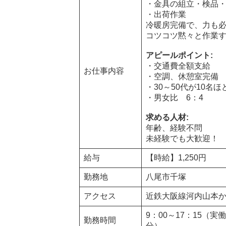
・金具の組立・検品
・出荷作業
冷暖房完備で、力も
コツコツ黙々と作業
アピールポイント:
・交通費全額支給
お仕事内容
・空調、休憩室完備
・30～50代が10名
・男女比 6：4
求める人材
:
年齢、経験不問
未経験でも大歓迎！
給与
【時給】1,250円
勤務地
八尾市千塚
アクセス
近鉄大阪線河内山本か
9：00～17：15（実
勤務時間
分）