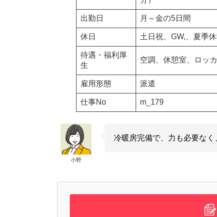
出勤日
月～金の5日間
休日
土日祝、GW,、夏季
待遇・福利厚
空調、休憩室、ロッ
生
雇用形態
派遣
仕事No
m_179
冷暖房完備で、力も必要なく
小野