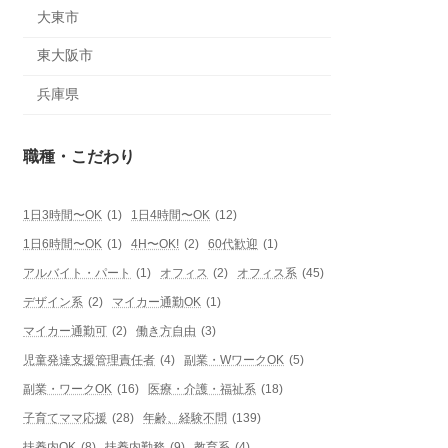
大東市
東大阪市
兵庫県
職種・こだわり
1日3時間〜OK
(1)
1日4時間〜OK
(12)
1日6時間〜OK
(1)
4H〜OK!
(2)
60代歓迎
(1)
アルバイト・パート
(1)
オフィス
(2)
オフィス系
(45)
デザイン系
(2)
マイカー通勤OK
(1)
マイカー通勤可
(2)
働き方自由
(3)
児童発達支援管理責任者
(4)
副業・WワークOK
(5)
副業・ワークOK
(16)
医療・介護・福祉系
(18)
子育てママ応援
(28)
年齢、経験不問
(139)
扶養内OK
(8)
扶養内勤務
(9)
教育系
(4)