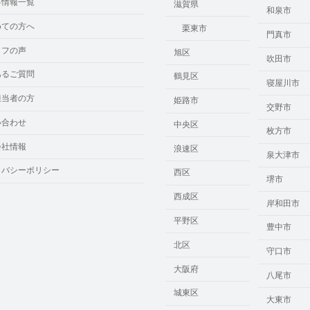
事情報一覧
滋賀県
和泉市
めての方へ
栗東市
門真市
ッフの声
旭区
吹田市
あるご質問
鶴見区
寝屋川市
担当者の方
姫路市
交野市
い合わせ
中央区
枚方市
会社情報
浪速区
泉大津市
イバシーポリシー
西区
堺市
西成区
岸和田市
平野区
豊中市
北区
守口市
大阪府
八尾市
城東区
大東市