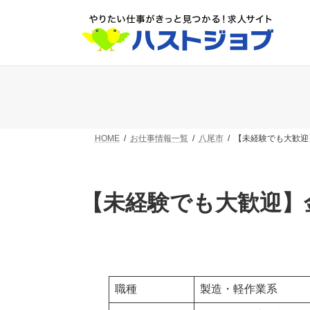
コ
ナ
ン
ビ
テ
ゲ
ン
ー
ツ
シ
へ
ョ
ス
ン
キ
に
ッ
移
プ
動
HOME
お仕事情報一覧
八尾市
【未経験でも大歓迎
【未経験でも大歓迎】
職種
製造・軽作業系