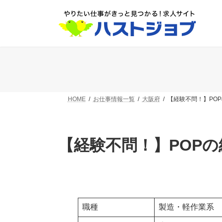
コ
ナ
ン
ビ
テ
ゲ
ン
ー
ツ
シ
へ
ョ
ス
ン
キ
に
ッ
移
プ
動
HOME
お仕事情報一覧
大阪府
【経験不問！】PO
【経験不問！】POP
職種
製造・軽作業系