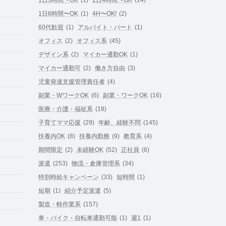
1日6時間〜OK
(1)
4H〜OK!
(2)
60代歓迎
(1)
アルバイト・パート
(1)
オフィス
(2)
オフィス系
(45)
デザイン系
(2)
マイカー通勤OK
(1)
マイカー通勤可
(2)
働き方自由
(3)
児童発達支援管理責任者
(4)
副業・WワークOK
(6)
副業・ワークOK
(16)
医療・介護・福祉系
(18)
子育てママ応援
(29)
年齢、経験不問
(145)
扶養内OK
(8)
扶養内勤務
(9)
教育系
(4)
期間限定
(2)
未経験OK
(52)
正社員
(6)
派遣
(253)
物流・倉庫管理系
(34)
特別時給キャンペーン
(33)
短時間
(1)
短期
(1)
紹介予定派遣
(5)
製造・軽作業系
(157)
車・バイク・自転車通勤可能
(1)
週1
(1)