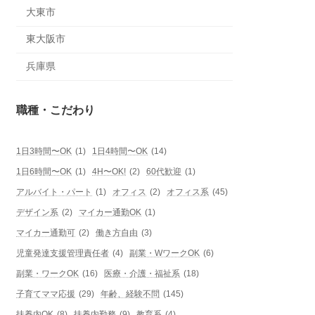
大東市
東大阪市
兵庫県
職種・こだわり
1日3時間〜OK
(1)
1日4時間〜OK
(14)
1日6時間〜OK
(1)
4H〜OK!
(2)
60代歓迎
(1)
アルバイト・パート
(1)
オフィス
(2)
オフィス系
(45)
デザイン系
(2)
マイカー通勤OK
(1)
マイカー通勤可
(2)
働き方自由
(3)
児童発達支援管理責任者
(4)
副業・WワークOK
(6)
副業・ワークOK
(16)
医療・介護・福祉系
(18)
子育てママ応援
(29)
年齢、経験不問
(145)
扶養内OK
(8)
扶養内勤務
(9)
教育系
(4)