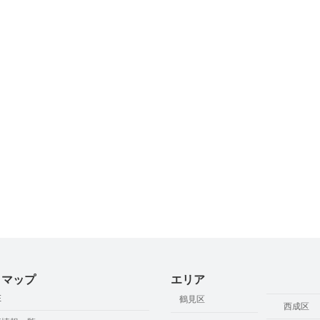
トマップ
エリア
E
鶴見区
西成区