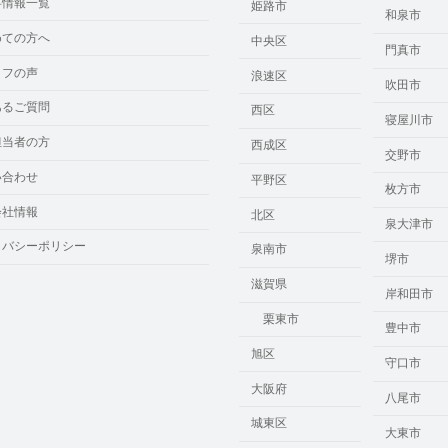
事情報一覧
姫路市
和泉市
めての方へ
中央区
門真市
ッフの声
浪速区
吹田市
あるご質問
西区
寝屋川市
担当者の方
西成区
交野市
い合わせ
平野区
枚方市
会社情報
北区
泉大津市
イバシーポリシー
泉南市
堺市
滋賀県
岸和田市
栗東市
豊中市
旭区
守口市
大阪府
八尾市
城東区
大東市