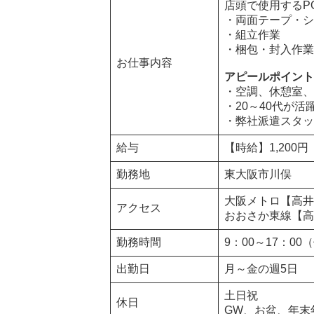
店頭で使用するP
・両面テープ・シ
・組立作業
・梱包・封入作業
お仕事内容
アピールポイント
・空調、休憩室、
・20～40代が活
・弊社派遣スタッ
給与
【時給】1,200円
勤務地
東大阪市川俣
大阪メトロ【高井
アクセス
おおさか東線【高
勤務時間
9：00～17：00
出勤日
月～金の週5日
土日祝
休日
GW、お盆、年末