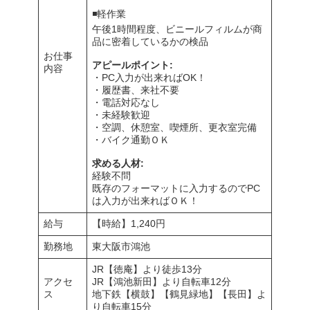
◾️軽作業
午後1時間程度、ビニールフィルムが商
品に密着しているかの検品
お仕事
アピールポイント
:
内容
・PC入力が出来ればOK！
・履歴書、来社不要
・電話対応なし
・未経験歓迎
・空調、休憩室、喫煙所、更衣室完備
・バイク通勤ＯＫ
求める人材:
経験不問
既存のフォーマットに入力するのでPC
は入力が出来ればＯＫ！
給与
【時給】1,240円
勤務地
東大阪市鴻池
JR【徳庵】より徒歩13分
アクセ
JR【鴻池新田】より自転車12分
ス
地下鉄【横鼓】【鶴見緑地】【長田】よ
り自転車15分