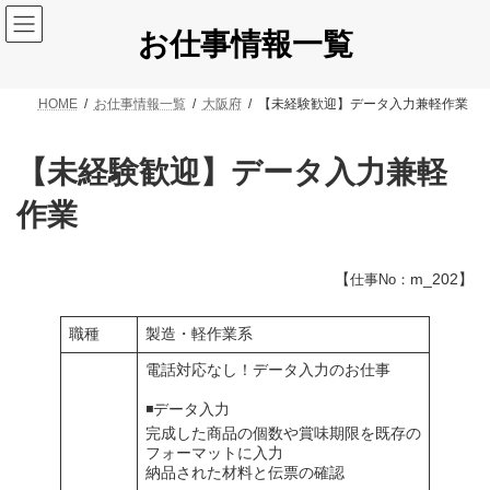
コ
ナ
ン
ビ
お仕事情報一覧
テ
ゲ
ン
ー
ツ
シ
HOME
お仕事情報一覧
大阪府
【未経験歓迎】データ入力兼軽作業
へ
ョ
ス
ン
キ
に
【未経験歓迎】データ入力兼軽
ッ
移
プ
動
作業
【
m_202】
仕事No：
職種
製造・軽作業系
電話対応なし！データ入力のお仕事
◾️データ入力
完成した商品の個数や賞味期限を既存の
フォーマットに入力
納品された材料と伝票の確認