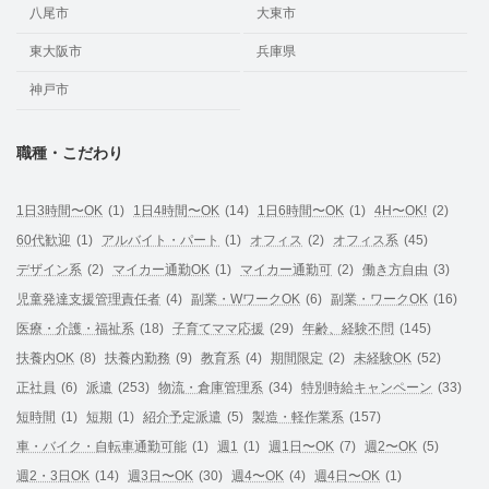
八尾市
大東市
東大阪市
兵庫県
神戸市
職種・こだわり
1日3時間〜OK
(1)
1日4時間〜OK
(14)
1日6時間〜OK
(1)
4H〜OK!
(2)
60代歓迎
(1)
アルバイト・パート
(1)
オフィス
(2)
オフィス系
(45)
デザイン系
(2)
マイカー通勤OK
(1)
マイカー通勤可
(2)
働き方自由
(3)
児童発達支援管理責任者
(4)
副業・WワークOK
(6)
副業・ワークOK
(16)
医療・介護・福祉系
(18)
子育てママ応援
(29)
年齢、経験不問
(145)
扶養内OK
(8)
扶養内勤務
(9)
教育系
(4)
期間限定
(2)
未経験OK
(52)
正社員
(6)
派遣
(253)
物流・倉庫管理系
(34)
特別時給キャンペーン
(33)
短時間
(1)
短期
(1)
紹介予定派遣
(5)
製造・軽作業系
(157)
車・バイク・自転車通勤可能
(1)
週1
(1)
週1日〜OK
(7)
週2〜OK
(5)
週2・3日OK
(14)
週3日〜OK
(30)
週4〜OK
(4)
週4日〜OK
(1)