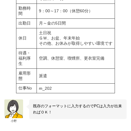
勤務時
9：00～17：00（休憩60分）
間
出勤日
月～金の5日間
土日祝
休日
ＧＷ、お盆、年末年始
その他、お休みが取得しやすい環境です
待遇・
福利厚
空調、休憩室、喫煙所、更衣室完備
生
雇用形
派遣
態
仕事No
m_202
既存のフォーマットに入力するのでPCは入力が出来
ればＯＫ！
小野