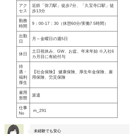
アク
近鉄「弥刀駅」徒歩7分、「久宝寺口駅」徒
セス
歩13分
勤務
9：00-17：30（休憩60分/実働7.5時間）
時間
出勤
月～金曜日の週5日
日
土日祝休み、GW、お盆、年末年始 ※入社6
休日
カ月目に有給付与
待
遇・
【社会保険】 健康保険、厚生年金保険、雇
福利
用保険、労災保険
厚生
雇用
派遣
形態
仕事
m_291
No
未経験でも安心