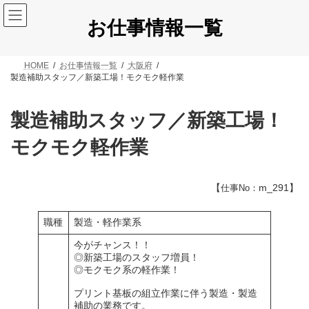
コ
ナ
ン
ビ
お仕事情報一覧
テ
ゲ
ン
ー
ツ
シ
HOME
お仕事情報一覧
大阪府
へ
ョ
製造補助スタッフ／新築工場！モクモク軽作業
ス
ン
キ
に
ッ
移
製造補助スタッフ／新築工場！
プ
動
モクモク軽作業
【
m_291】
仕事No：
職種
製造・軽作業系
今がチャンス！！
◎新築工場のスタッフ増員！
◎モクモク系の軽作業！
プリント基板の組立作業に伴う製造・製造
補助の業務です。