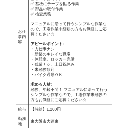
✅ 基板にテープを貼る作業
✅ 部品の取付作業
✅ 検査業務
マニュアルに沿って行うシンプルな作業な
ので、工場作業未経験の方もお気軽にご応
お仕
募ください☆
事内
容
アピールポイント
:
・力仕事ナシ
・新築のキレイな職場
・休憩室、ロッカー完備
・残業ナシ、土日祝休み
・未経験歓迎
・バイク通勤ＯＫ
求める人材:
経験、年齢不問！ マニュアルに沿って行う
シンプルな作業なので、工場作業未経験の
方もお気軽にご応募ください☆
給与
【時給】1,200円
勤務
東大阪市大蓮東
地