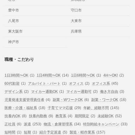
豊中市
守口市
八尾市
大東市
東大阪市
兵庫県
神戸市
職種・こだわり
1日3時間〜OK
(1)
1日4時間〜OK
(14)
1日6時間〜OK
(1)
4H〜OK!
(2)
60代歓迎
(1)
アルバイト・パート
(1)
オフィス
(2)
オフィス系
(45)
デザイン系
(2)
マイカー通勤OK
(1)
マイカー通勤可
(2)
働き方自由
(3)
児童発達支援管理責任者
(4)
副業・WワークOK
(6)
副業・ワークOK
(16)
医療・介護・福祉系
(18)
子育てママ応援
(29)
年齢、経験不問
(145)
扶養内OK
(8)
扶養内勤務
(9)
教育系
(4)
期間限定
(2)
未経験OK
(52)
正社員
(6)
派遣
(253)
物流・倉庫管理系
(34)
特別時給キャンペーン
(33)
短時間
(1)
短期
(1)
紹介予定派遣
(5)
製造・軽作業系
(157)