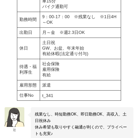
車15分
バイク通勤可
9：00-17：00 ※残業なし ※1日4H
勤務時間
～OK
出勤日
月～金 ※週2.3日OK
土日祝
休日
GW、お盆、年末年始
有給休暇(法定通り付与)
社会保険
待遇・福
雇用保険
利厚生
有給
雇用形態
派遣
仕事No
t_341
残業なし、時短勤務OK、即日勤務OK、高収入、土
日祝休み
休み希望も取りやすく融通が利くので、プライベー
辻
トも充実♪