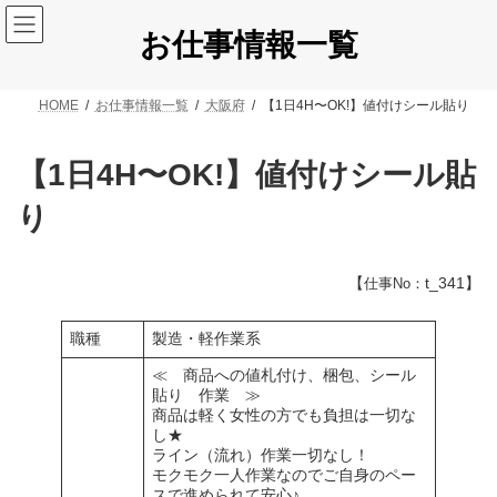
コ
ナ
ン
ビ
お仕事情報一覧
テ
ゲ
ン
ー
ツ
シ
HOME
お仕事情報一覧
大阪府
【1日4H〜OK!】値付けシール貼り
へ
ョ
ス
ン
キ
に
【1日4H〜OK!】値付けシール貼
ッ
移
プ
動
り
【
t_341】
仕事No：
職種
製造・軽作業系
≪ 商品への値札付け、梱包、シール
貼り 作業 ≫
商品は軽く女性の方でも負担は一切な
し★
ライン（流れ）作業一切なし！
モクモク一人作業なのでご自身のペー
スで進められて安心♪