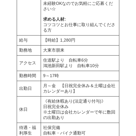
未経験OKなのでお気軽にご応募くだ
さい☆
求める人材:
コツコツとお仕事に取り組んでくださ
る方
給与
【時給】1,280円
勤務地
大東市朋来
住道駅より 自転車6分
アクセス
鴻池新田駅より 自転車10分
勤務時間
9～17時
月～金 【日祝完全休み＆土曜は会社
出勤日
カレンダーあり】
《有給休暇あり(法定通り付与)》
日祝完全休み
休日
※土曜日は会社カレンダーで年に数回
の出勤あり
待遇・福
社保完備
利厚生
自転車・バイク通勤可