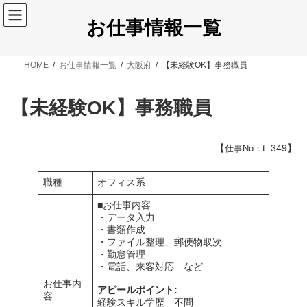
コ
ナ
ン
ビ
お仕事情報一覧
テ
ゲ
ン
ー
ツ
シ
HOME
お仕事情報一覧
大阪府
【未経験OK】事務職員
へ
ョ
ス
ン
キ
に
【未経験OK】事務職員
ッ
移
プ
動
【
t_349】
仕事No：
職種
オフィス系
■お仕事内容
・データ入力
・書類作成
・ファイル整理、郵便物取次
・勤怠管理
・電話、来客対応 など
お仕事内
アピールポイント:
容
経験スキル学歴 不問