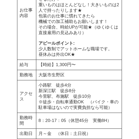
重いものはほとんどなし！大きいものは2
お仕事
人で持ったりします★
内容
包装のお仕事に慣れてきたら
機械での加工補助もお願いします！
その場合、時給UPが可能★（ゆくゆくは
直接雇用の見込みあり）
アピールポイント:
少人数制でアットホームな職場です。
昼休みは外出OK★
給与
【時給】1,300円〜
勤務地
大阪市生野区
小路駅 徒歩4分
新深江駅 徒歩8分
アクセ
今里駅、布施駅 徒歩10分
ス
※徒歩・自転車通勤OK （バイク・車の
駐車場はないので実費負担なら可能）
勤務時
8：20-17：05（休憩45分 実働8H）
間
出勤日
月～金 （休日：土日祝）