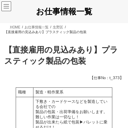
コ
ナ
ン
ビ
お仕事情報一覧
テ
ゲ
ン
ー
ツ
シ
HOME
お仕事情報一覧
生野区
へ
ョ
【直接雇用の見込みあり】プラスティック製品の包装
ス
ン
キ
に
ッ
移
【直接雇用の見込みあり】プラ
プ
動
スティック製品の包装
【
t_373】
仕事No：
職種
製造・軽作業系
下敷き・カードケースなどを製造してい
る会社での
製品の包装・出荷準備をお願いします。
難しい作業は一切なし！
製品が出来たら紙で包装▶パレットに乗
せるだけ！