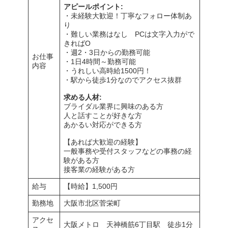
アピールポイント:
・未経験大歓迎！丁寧なフォロー体制あ
り
・難しい業務はなし PCは文字入力がで
きればO
・週2・3日からの勤務可能
お仕事
・1日4時間～勤務可能
内容
・うれしい高時給1500円！
・駅から徒歩1分なのでアクセス抜群
求める人材:
ブライダル業界に興味のある方
人と話すことが好きな方
あかるい対応ができる方
【あれば大歓迎の経験】
一般事務や受付スタッフなどの事務の経
験がある方
接客業の経験がある方
給与
【時給】1,500円
勤務地
大阪市北区菅栄町
アクセ
大阪メトロ 天神橋筋6丁目駅 徒歩1分