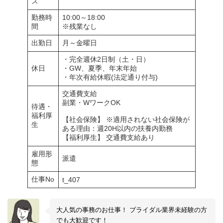
ス
勤務時
10:00～18:00
間
※残業なし
出勤日
月～金曜日
・完全週休2日制（土・日）
休日
・GW、夏季、年末年始
・年次有給休暇(法定通り付与)
交通費支給
副業・WワークOK
待遇・
福利厚
【社会保険】 ※適用されない社会保険が
生
ある理由：週20H以内の扶養内勤務
【福利厚生】 交通費支給あり
雇用形
派遣
態
仕事No
t_407
大人気の事務のお仕事！ ブライダル業界未経験の方
でも大歓迎です！