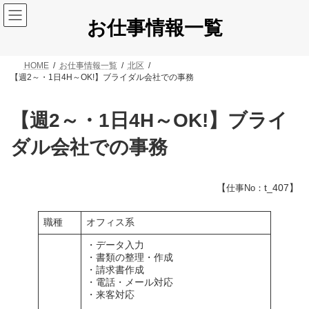
コ
ナ
ン
ビ
お仕事情報一覧
テ
ゲ
ン
ー
ツ
シ
HOME
お仕事情報一覧
北区
へ
ョ
【週2～・1日4H～OK!】ブライダル会社での事務
ス
ン
キ
に
ッ
移
【週2～・1日4H～OK!】ブライ
プ
動
ダル会社での事務
【
t_407】
仕事No：
職種
オフィス系
・データ入力
・書類の整理・作成
・請求書作成
・電話・メール対応
・来客対応