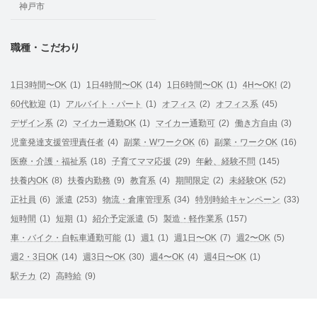
神戸市
職種・こだわり
1日3時間〜OK
(1)
1日4時間〜OK
(14)
1日6時間〜OK
(1)
4H〜OK!
(2)
60代歓迎
(1)
アルバイト・パート
(1)
オフィス
(2)
オフィス系
(45)
デザイン系
(2)
マイカー通勤OK
(1)
マイカー通勤可
(2)
働き方自由
(3)
児童発達支援管理責任者
(4)
副業・WワークOK
(6)
副業・ワークOK
(16)
医療・介護・福祉系
(18)
子育てママ応援
(29)
年齢、経験不問
(145)
扶養内OK
(8)
扶養内勤務
(9)
教育系
(4)
期間限定
(2)
未経験OK
(52)
正社員
(6)
派遣
(253)
物流・倉庫管理系
(34)
特別時給キャンペーン
(33)
短時間
(1)
短期
(1)
紹介予定派遣
(5)
製造・軽作業系
(157)
車・バイク・自転車通勤可能
(1)
週1
(1)
週1日〜OK
(7)
週2〜OK
(5)
週2・3日OK
(14)
週3日〜OK
(30)
週4〜OK
(4)
週4日〜OK
(1)
駅チカ
(2)
高時給
(9)