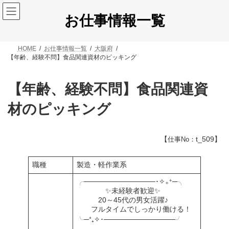
コ
ナ
ン
ビ
お仕事情報一覧
テ
ゲ
ン
ー
ツ
シ
HOME
お仕事情報一覧
大阪府
へ
ョ
【年齢、経験不問】食品関連資材のピッキング
ス
ン
キ
に
ッ
移
【年齢、経験不問】食品関連資
プ
動
材のピッキング
【
t_509】
仕事No：
職種
製造・軽作業系
╭──────────────･✧₊⁺─╮
✨未経験者歓迎✨
20～45代の男女活躍♪
フルタイムでしっかり働ける！
╰─⁺₊✧･──────────────╯